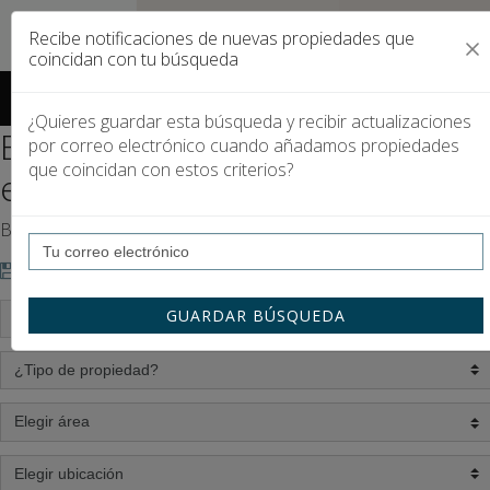
Recibe notificaciones de nuevas propiedades que
coincidan con tu búsqueda
Saltar al contenido
BÚSQUEDA DE PROPIEDADES
MENÚ
¿Quieres guardar esta búsqueda y recibir actualizaciones
Buscar propiedades en venta
por correo electrónico cuando añadamos propiedades
que coincidan con estos criterios?
en Mallorca
Buscar al seleccionar entre las siguientes opciones.
Guardar búsqueda
GUARDAR BÚSQUEDA